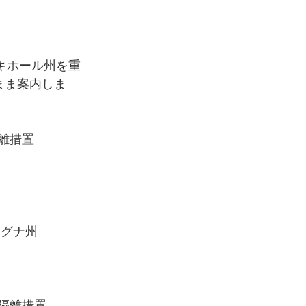
シキホール州を重
のまま案内しま
隔離措置
ラグナ州
ィ隔離措置