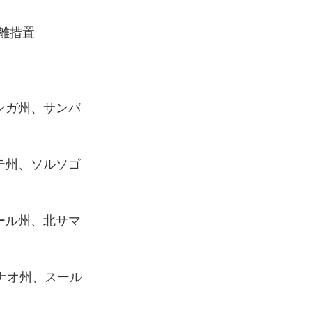
隔離措置
ンガ州、サンバ
テ州、ソルソゴ
ール州、北サマ
ナオ州、スール