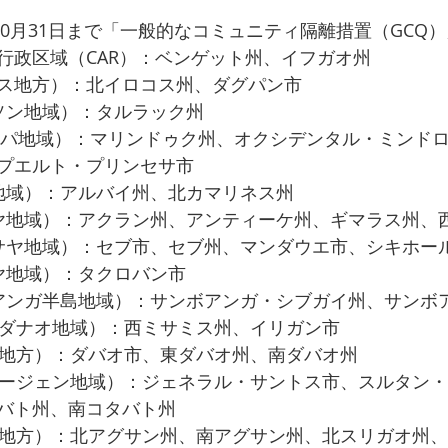
10月31日まで「一般的なコミュニティ隔離措置（GCQ
行政区域（CAR）：ベンゲット州、イフガオ州
ス地方）：北イロコス州、ダグパン市
ソン地域）：タルラック州
ロパ地域）：マリンドゥク州、オクシデンタル・ミンド
プエルト・プリンセサ市
地域）：アルバイ州、北カマリネス州
ヤ地域）：アクラン州、アンティーケ州、ギマラス州、
サヤ地域）：セブ市、セブ州、マンダウエ市、シキホール
ヤ地域）：タクロバン市
アンガ半島地域）：サンボアンガ・シブガイ州、サンボ
ンダナオ地域）：西ミサミス州、イリガン市
オ地方）：ダバオ市、東ダバオ州、南ダバオ州
サージェン地域）：ジェネラル・サントス市、スルタン
バト州、南コタバト州
ガ地方）：北アグサン州、南アグサン州、北スリガオ州