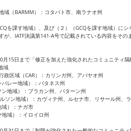
地域（BARMM）：コタバト市、南ラナオ州
MGCQを課す地域）、及び（２）（GCQを課す地域）に
が、IATF決議第141-A号で記載されている内容をそ
10月15日まで「修正を加えた強化されたコミュニティ
地域
行政区域（CAR）：カリンガ州、アパヤオ州
ンバレー地域）：バタネス州
ソン地域）：ブラカン州、バターン州
バルソン地域）：カヴィテ州、ルセナ市、リサール州、
地域）：ナガ市
ヤ地域）：イロイロ州
ら10月31日まで「制限が強化された一般的なコミュニテ