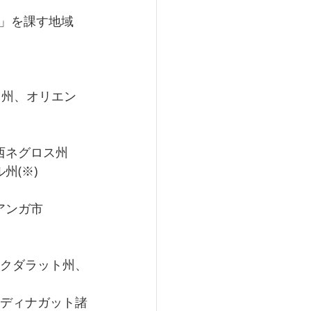
）」を課す地域
ロ州、オリエン
西ネグロス州
州(※)
アンガ市
・クダラット州、
、ディナガット諸