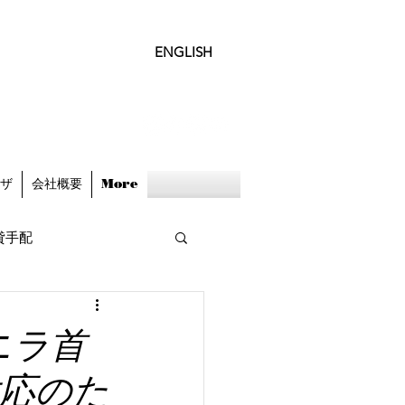
ENGLISH
ビザ
会社概要
More
貸手配
ニラ首
対応のた