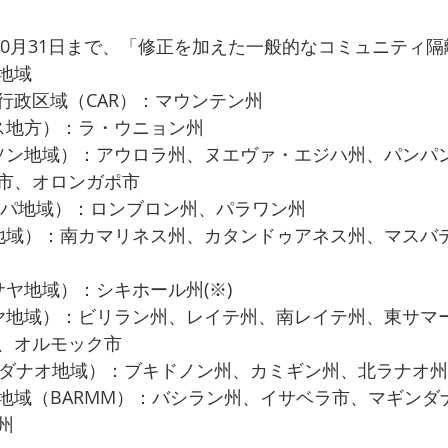
10月31日まで、「修正を加えた一般的なコミュニティ
地域
行政区域（CAR）：マウンテン州
ス地方）：ラ・ウニョン州
ソン地域）：アウロラ州、ヌエヴァ・エジハ州、パンパ
市、オロンガポ市
ロパ地域）：ロンブロン州、パラワン州
地域）：南カマリネス州、カタンドゥアネス州、マスバ
ヤ地域）：シキホール州(※)
ヤ地域）：ビリラン州、レイテ州、南レイテ州、東サマ
、オルモック市
ンダナオ地域）：ブキドノン州、カミギン州、北ラナオ州
地域（BARMM）：バシラン州、イサベラ市、マギンダ
州