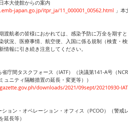
日本大使館からの案内
.emb-japan.go.jp/itpr_ja/11_000001_00562.html
 」
期渡航者の皆様におかれては、感染予防に万全を期すと
染状況、医療事情、航空便、入国に係る規制（検査・検
新情報に引き続き注意してください。
省庁間タスクフォース（IATF）（決議第141-A号（N
ミュニティ隔離措置の延長・変更等））
algazette.gov.ph/downloads/2021/09sept/20210930-IAT
ーション・オペレーション・オフィス（PCOO）（警戒
を延長等）