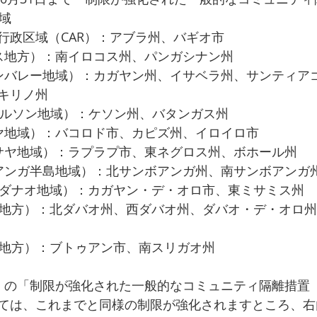
域
行政区域（CAR）：アブラ州、バギオ市
ス地方）：南イロコス州、パンガシナン州
ンバレー地域）：カガヤン州、イサベラ州、サンティア
キリノ州
バルソン地域）：ケソン州、バタンガス州
ヤ地域）：バコロド市、カピズ州、イロイロ市
サヤ地域）：ラプラプ市、東ネグロス州、ボホール州
アンガ半島地域）：北サンボアンガ州、南サンボアンガ
ンダナオ地域）：カガヤン・デ・オロ市、東ミサミス州
オ地方）：北ダバオ州、西ダバオ州、ダバオ・デ・オロ州（
ガ地方）：ブトゥアン市、南スリガオ州
）の「制限が強化された一般的なコミュニティ隔離措置（
ては、これまでと同様の制限が強化されますところ、右