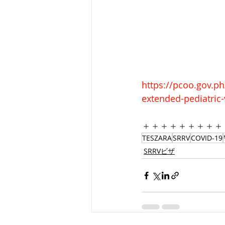
https://pcoo.gov.ph
extended-pediatric-
＋＋＋＋＋＋＋＋＋
TESZARA
SRRV
COVID-19
SRRVビザ