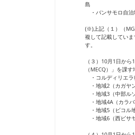
島
　・バンサモロ自治
(※)上記（１）（
複して記載しています
す。
（３）10月1日から
（MECQ）」を課す
　・コルディリエラ
　・地域2（カガヤ
　・地域3（中部ル
　・地域4A（カラ
　・地域5（ビコル
　・地域6（西ビサ
（４）10月1日か