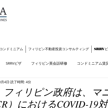
TESZARA
（テザラ）
フィリピンに関わる人と企業
を支援します
コンドミニアム
フィリピン不動産投資コンサルティング
SRRV
SRRVビザ
フィリピン英会話研修
コンドミニアム賃
0月4日
読了時間: 4分
日、フィリピン政府は、マ
R）におけるCOVID-19