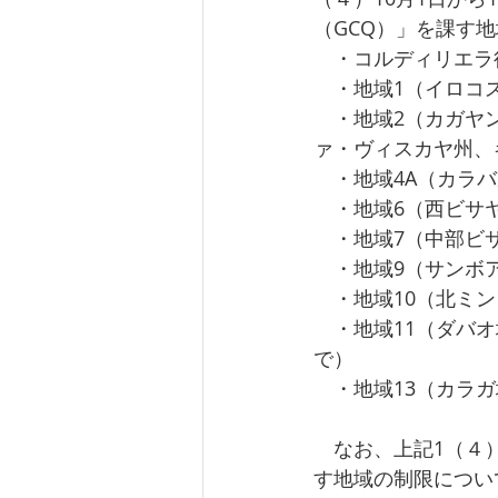
（GCQ）」を課す地
　・コルディリエラ
　・地域1（イロコ
　・地域2（カガヤ
ァ・ヴィスカヤ州、
　・地域4A（カラ
　・地域6（西ビサ
　・地域7（中部ビ
　・地域9（サンボ
　・地域10（北ミ
　・地域11（ダバ
で）
　・地域13（カラ
　なお、上記1（４
す地域の制限につい