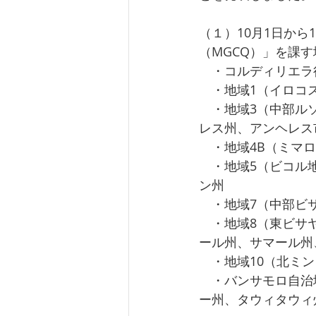
（１）10月1日から
（MGCQ）」を課す
　・コルディリエラ
　・地域1（イロコ
　・地域3（中部ル
レス州、アンヘレス
　・地域4B（ミマ
　・地域5（ビコル
ン州
　・地域7（中部ビサ
　・地域8（東ビサ
ール州、サマール州
　・地域10（北ミ
　・バンサモロ自治
ー州、タウィタウィ