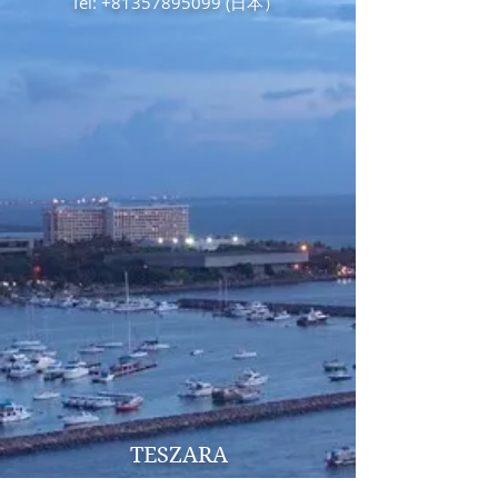
Tel:
+81357895099
(日本）
TESZARA
A Premium Life in the Philippines