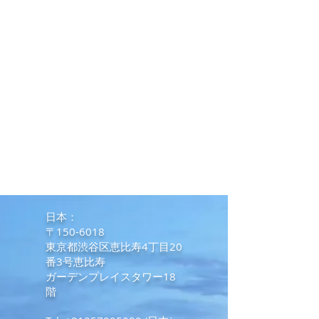
​日本：
〒150-6018
東京都渋谷区恵比寿4丁目20
番3号恵比寿
ガーデンプレイスタワー18
階