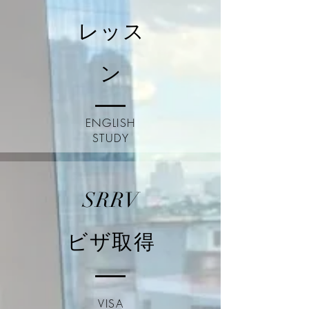
レッス
ン
ENGLISH
STUDY
SRRV
ビザ取得
VISA