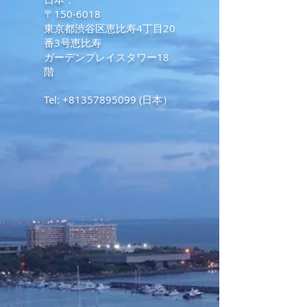
〒150-6018
東京都渋谷区恵比寿4丁目20
番3号恵比寿
ガーデンプレイスタワー18
階
Tel:
+81357895099
(日本）