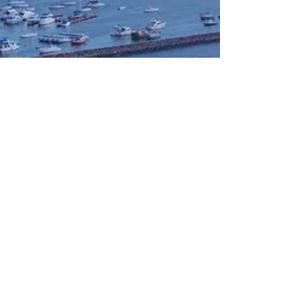
TESZARA
A Premium Life in the Philippines
© 2025 by TESZARA Co., Ltd.
フィリピンマカティ：
Ayala Triangle Gardens Tower 2
Level 6
Paseo de Roxas cor Makati
Avenue,
Makati City, Metro Manila 1226
Tel:
+639175571528
(フィリピ
ン）