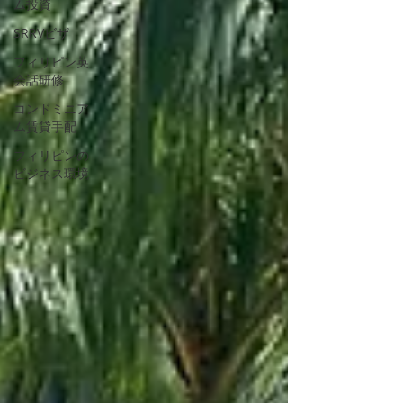
ム投資
SRRVビザ
フィリピン英
会話研修
コンドミニア
ム賃貸手配
フィリピンの
ビジネス環境