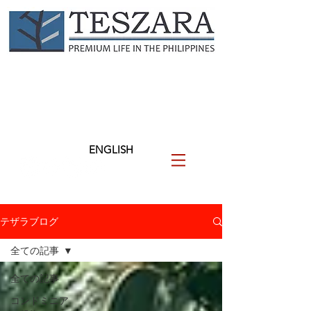
TESZARA
（テザラ）
フィリピンに関わる人と企業
を支援します
ENGLISH
テザラブログ
全ての記事
全ての記事
コンドミニア