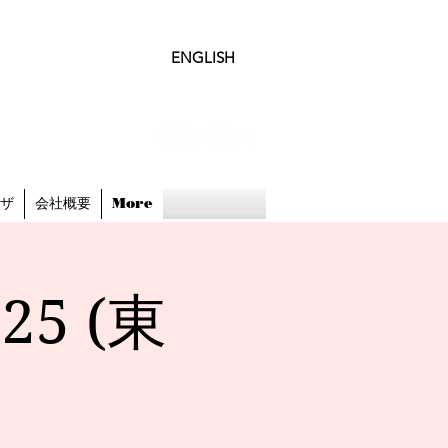
ENGLISH
ビザ
会社概要
More
5 (東