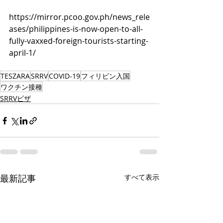
https://mirror.pcoo.gov.ph/news_rele
ases/philippines-is-now-open-to-all-
fully-vaxxed-foreign-tourists-starting-
april-1/
TESZARA
SRRV
COVID-19
フィリピン入国
ワクチン接種
SRRVビザ
最新記事
すべて表示