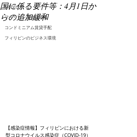
国に係る要件等：4月1日か
SRRVビザ
らの追加緩和
フィリピン英会話研修
コンドミニアム賃貸手配
フィリピンのビジネス環境
【感染症情報】フィリピンにおける新
型コロナウイルス感染症（COVID-19）