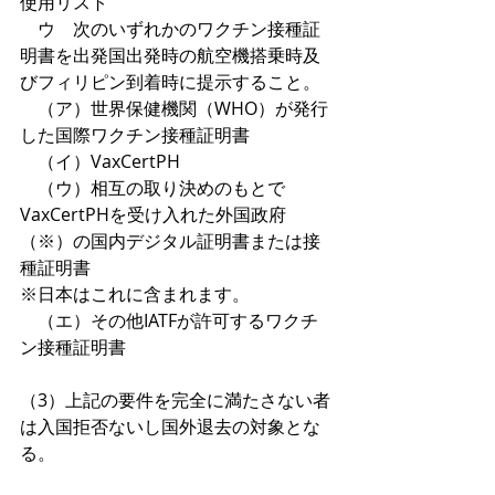
使用リスト
　ウ　次のいずれかのワクチン接種証
明書を出発国出発時の航空機搭乗時及
びフィリピン到着時に提示すること。
　（ア）世界保健機関（WHO）が発行
した国際ワクチン接種証明書
　（イ）VaxCertPH
　（ウ）相互の取り決めのもとで
VaxCertPHを受け入れた外国政府
（※）の国内デジタル証明書または接
種証明書
※日本はこれに含まれます。
　（エ）その他IATFが許可するワクチ
ン接種証明書
（3）上記の要件を完全に満たさない者
は入国拒否ないし国外退去の対象とな
る。