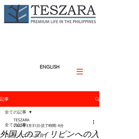
TESZARA
（テザラ）
フィリピンに関わる人と企業
を支援します
ENGLISH
記事
全ての記事
TESZARA
全ての記事
2022年3月31日
読了時間: 4分
外国人のフィリピンへの入
コンドミニアム投資