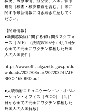
状況、医療事情、航空便、入国に係る
規制（検査・検疫措置を含む。）等に
関する最新情報に引き続き注意してく
ださい。
【関連情報】
●新興感染症に関する省庁間タスクフォ
ース（IATF）（決議第165号：4月1日か
ら全ての完全にワクチン接種した外国
人の入国要件）
https://www.officialgazette.gov.ph/do
wnloads/2022/03mar/20220324-IATF-
RESO-165-RRD.pdf
●大統領府コミュニケーション・オペレ
ーション・オフィス（PCOO）（4月1
日から全ての完全にワクチン接種した
外国人の入国解放）