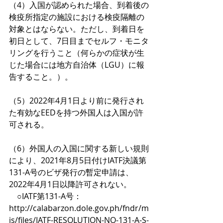
（4）入国が認められた場合、到着後の
検疫所指定の施設における検疫隔離の
対象とはならない。ただし、到着日を
初日として、7日目までセルフ・モニタ
リングを行うこと（何らかの症状が生
じた場合には地方自治体（LGU）に報
告すること。）。
（5）2022年4月1日より前に発行され
た有効なEEDを持つ外国人は入国が許
可される。
（6）外国人の入国に関する新しい規則
により、2021年8月5日付けIATF決議第
131-A号のビザ発行の暫定申請は、
2022年4月1日以降許可されない。
　○IATF第131-A号：
http://calabarzon.dole.gov.ph/fndr/m
is/files/IATF-RESOLUTION-NO-131-A-S-