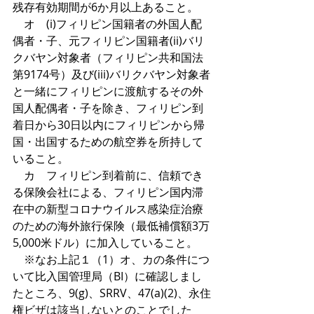
残存有効期間が6か月以上あること。
　オ　(i)フィリピン国籍者の外国人配
偶者・子、元フィリピン国籍者(ii)バリ
クバヤン対象者（フィリピン共和国法
第9174号）及び(iii)バリクバヤン対象者
と一緒にフィリピンに渡航するその外
国人配偶者・子を除き、フィリピン到
着日から30日以内にフィリピンから帰
国・出国するための航空券を所持して
いること。
　カ　フィリピン到着前に、信頼でき
る保険会社による、フィリピン国内滞
在中の新型コロナウイルス感染症治療
のための海外旅行保険（最低補償額3万
5,000米ドル）に加入していること。
　※なお上記１（1）オ、カの条件につ
いて比入国管理局（BI）に確認しまし
たところ、9(g)、SRRV、47(a)(2)、永住
権ビザは該当しないとのことでした