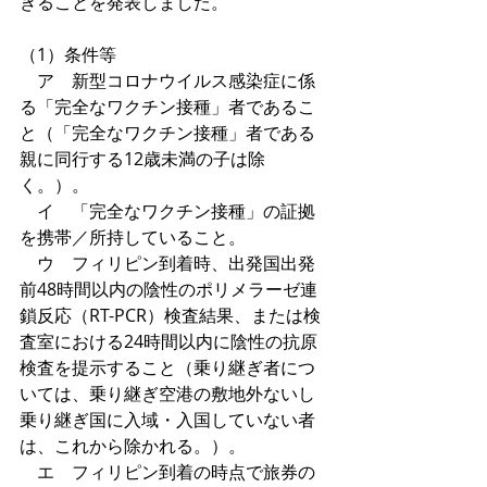
きることを発表しました。
（1）条件等
　ア　新型コロナウイルス感染症に係
る「完全なワクチン接種」者であるこ
と（「完全なワクチン接種」者である
親に同行する12歳未満の子は除
く。）。
　イ　「完全なワクチン接種」の証拠
を携帯／所持していること。
　ウ　フィリピン到着時、出発国出発
前48時間以内の陰性のポリメラーゼ連
鎖反応（RT-PCR）検査結果、または検
査室における24時間以内に陰性の抗原
検査を提示すること（乗り継ぎ者につ
いては、乗り継ぎ空港の敷地外ないし
乗り継ぎ国に入域・入国していない者
は、これから除かれる。）。
　エ　フィリピン到着の時点で旅券の