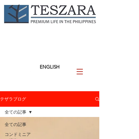
TESZARA
（テザラ）
フィリピンに関わる人と企業
を支援します
ENGLISH
テザラブログ
全ての記事
全ての記事
コンドミニア