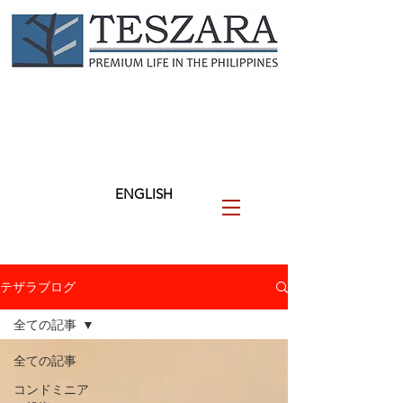
TESZARA
（テザラ）
フィリピンに関わる人と企業
を支援します
ENGLISH
テザラブログ
全ての記事
全ての記事
コンドミニア