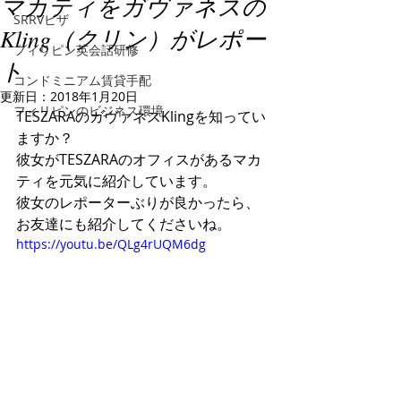
マカティをガヴァネスの
SRRVビザ
Kling（クリン）がレポー
フィリピン英会話研修
ト
コンドミニアム賃貸手配
更新日：
2018年1月20日
フィリピンのビジネス環境
TESZARAのガヴァネスKlingを知ってい
ますか？
彼女がTESZARAのオフィスがあるマカ
ティを元気に紹介しています。
彼女のレポーターぶりが良かったら、
お友達にも紹介してくださいね。
https://youtu.be/QLg4rUQM6dg