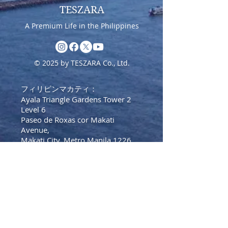
TESZARA
A Premium Life in the Philippines
© 2025 by TESZARA Co., Ltd.
フィリピンマカティ：
Ayala Triangle Gardens Tower 2
Level 6
Paseo de Roxas cor Makati
Avenue,
Makati City, Metro Manila 1226
Tel:
+639175571528
(フィリピ
ン）