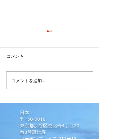
コメント
コメントを追加…
フィリピンの会計事務所
富裕層向けコン
とのオンラインミーティ
ム投資物件 Two 
ングで学んだ日本との違
Trian
3ベッドルーム30
い
​日本：
〒150-6018
東京都渋谷区恵比寿4丁目20
番3号恵比寿
ガーデンプレイスタワー18