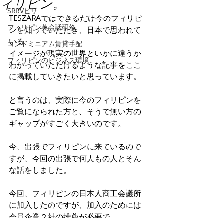
ィリピン。
SRRVビザ
TESZARAではできるだけ今のフィリピ
フィリピン英会話研修
ンを知っていただき、日本で思われて
いる
コンドミニアム賃貸手配
イメージが現実の世界といかに違うか
フィリピンのビジネス環境
わかっていただけるような記事をここ
に掲載していきたいと思っています。
と言うのは、実際に今のフィリピンを
ご覧になられた方と、そうで無い方の
ギャップがすごく大きいのです。
今、出張でフィリピンに来ているので
すが、今回の出張で何人もの人とそん
な話をしました。
今回、フィリピンの日本人商工会議所
に加入したのですが、加入のためには
会員企業２社の推薦が必要で、