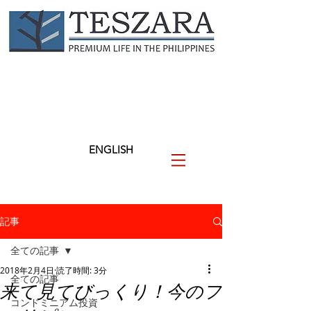
TESZARA
（テザラ）
フィリピンに関わる人と企業
を支援します
ENGLISH
記事
全ての記事
2018年2月4日
読了時間: 3分
全ての記事
来て見てびっくり！今のフ
コンドミニアム投資