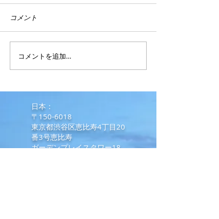
コメント
コメントを追加…
フィリピンの会計事務所
富裕層向けコン
とのオンラインミーティ
ム投資物件 Two 
ングで学んだ日本との違
Trian
3ベッドルーム30
い
​日本：
〒150-6018
東京都渋谷区恵比寿4丁目20
番3号恵比寿
ガーデンプレイスタワー18
階
Tel:
+81357895099
(日本）