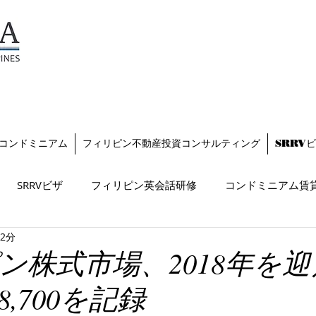
TESZARA
（テザラ）
フィリピンに関わる人と企業
を支援します
コンドミニアム
フィリピン不動産投資コンサルティング
SRRV
SRRVビザ
フィリピン英会話研修
コンドミニアム賃
 2分
ン株式市場、2018年を
,700を記録