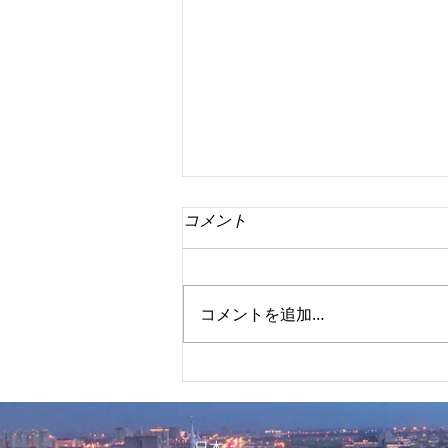
コメント
コメントを追加…
富裕層向け投資物件 Two
Roxas Triagle ペントハウス550
㎡
​日本：