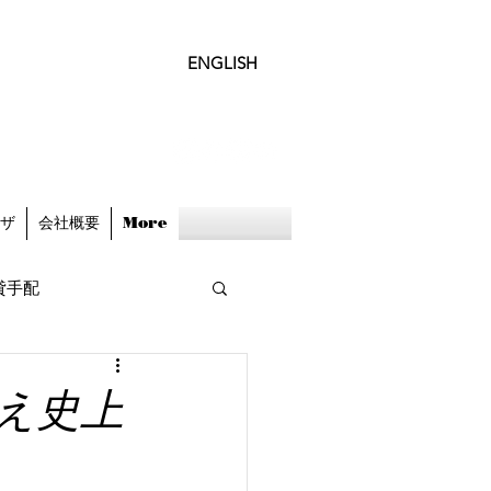
ENGLISH
ビザ
会社概要
More
貸手配
迎え史上