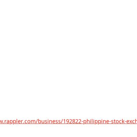
w.rappler.com/business/192822-philippine-stock-exc