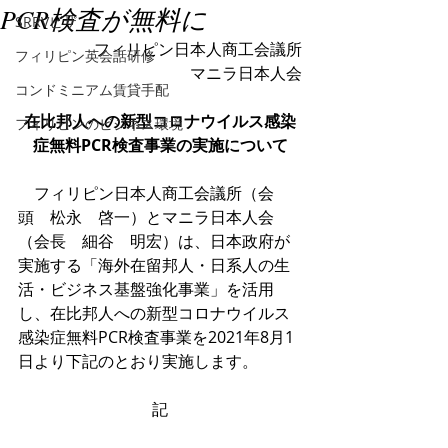
PCR検査が無料に
SRRVビザ
フィリピン日本人商工会議所
フィリピン英会話研修
マニラ日本人会
コンドミニアム賃貸手配
在比邦人への新型コロナウイルス感染
フィリピンのビジネス環境
症無料PCR検査事業の実施について
　フィリピン日本人商工会議所（会
頭　松永　啓一）とマニラ日本人会
（会長　細谷　明宏）は、日本政府が
実施する「海外在留邦人・日系人の生
活・ビジネス基盤強化事業」を活用
し、在比邦人への新型コロナウイルス
感染症無料PCR検査事業を2021年8月1
日より下記のとおり実施します。
記