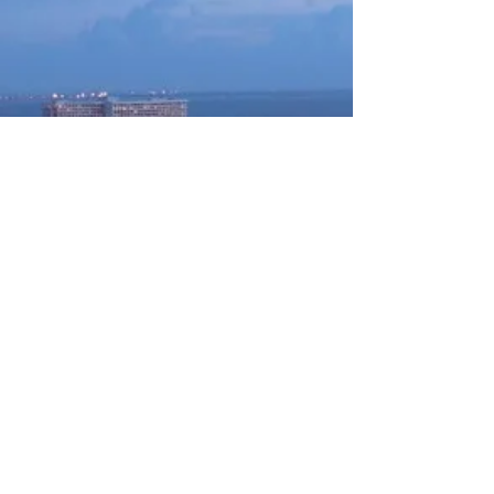
TESZARA
A Premium Life in the Philippines
© 2025 by TESZARA Co., Ltd.