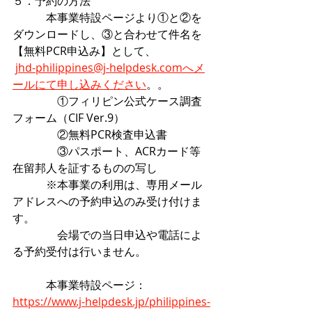
５．予約の方法
　　　本事業特設ページより①と②を
ダウンロードし、③と合わせて件名を
【無料PCR申込み】として、
jhd-philippines@j-helpdesk.comへメ
ールにて申し込みください
。。
　　　　①フィリピン公式ケース調査
フォーム（CIF Ver.9）
　　　　②無料PCR検査申込書
　　　　③パスポート、ACRカード等
在留邦人を証するものの写し
　　　※本事業の利用は、専用メール
アドレスへの予約申込のみ受け付けま
す。
　　　　会場での当日申込や電話によ
る予約受付は行いません。
　　　本事業特設ページ： 
https://www.j-helpdesk.jp/philippines-