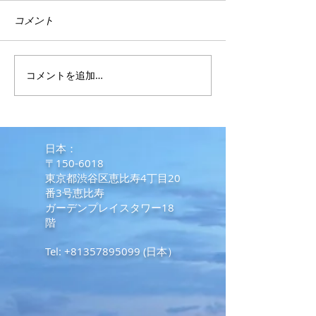
コメント
SRRV取得最新情報
コメントを追加…
外国人のフィリ
入国に係る要件等
日からの追加緩
​日本：
〒150-6018
東京都渋谷区恵比寿4丁目20
番3号恵比寿
ガーデンプレイスタワー18
階
Tel:
+81357895099
(日本）