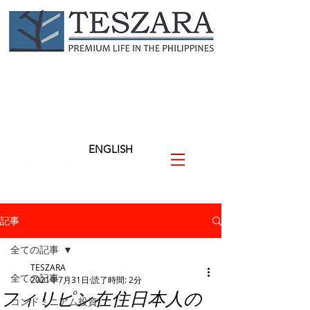
TESZARA
（テザラ）
フィリピンに関わる人と企業
を支援します
ENGLISH
記事
全ての記事
TESZARA
全ての記事
2021年7月31日
読了時間: 2分
フィリピン在住日本人の
コンドミニアム投資