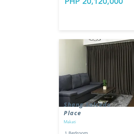
PHP 20,120,000
Shang Salcedo
Place
Makati
1 Bedroom