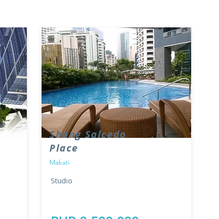
Shang Salcedo
Place
Makati
Studio