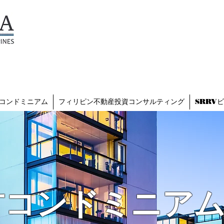
TESZARA
（テザラ）
フィリピンに関わる人と企業
を支援します
コンドミニアム
フィリピン不動産投資コンサルティング
SRRV
古コンドミニア