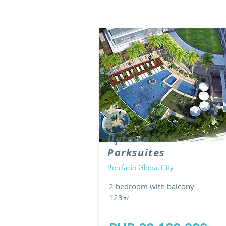
Uptown
Parksuites
Bonifacio Global City
2 bedroom with balcony
123㎡