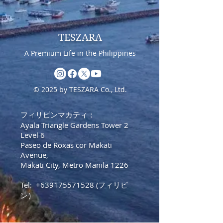
TESZARA
A Premium Life in the Philippines
© 2025 by TESZARA Co., Ltd.
フィリピンマカティ：
Ayala Triangle Gardens Tower 2
Level 6
Paseo de Roxas cor Makati
Avenue,
Makati City, Metro Manila 1226
Tel:
+639175571528
(フィリピ
ン）