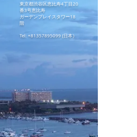
東京都渋谷区恵比寿4丁目20
番3号恵比寿
ガーデンプレイスタワー18
階
Tel:
+81357895099
(日本）