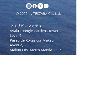
© 2025 by TESZARA Co., Ltd.
フィリピンマカティ：
Ayala Triangle Gardens Tower 2
Level 6
Paseo de Roxas cor Makati
Avenue,
Makati City, Metro Manila 1226
Tel:
+639175571528
(フィリピ
ン）