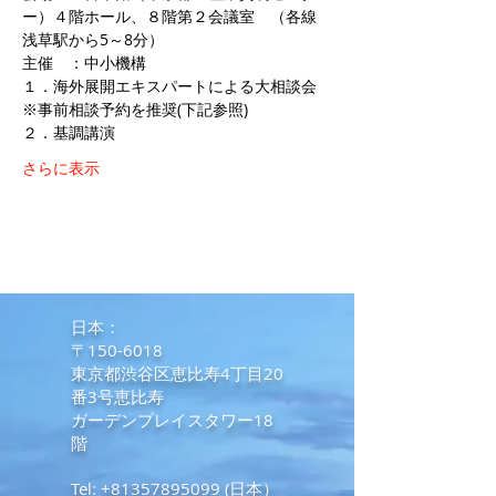
ー）４階ホール、８階第２会議室　（各線　
浅草駅から5～8分）
主催　：中小機構
１．海外展開エキスパートによる大相談会　
※事前相談予約を推奨(下記参照)
２．基調講演
さらに表示
​日本：
〒150-6018
東京都渋谷区恵比寿4丁目20
番3号恵比寿
ガーデンプレイスタワー18
階
Tel:
+81357895099
(日本）