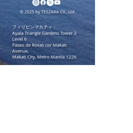
© 2025 by TESZARA Co., Ltd.
フィリピンマカティ：
Ayala Triangle Gardens Tower 2
Level 6
Paseo de Roxas cor Makati
Avenue,
Makati City, Metro Manila 1226
Tel:
+639175571528
(フィリピ
ン）