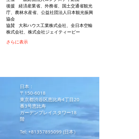
後援	経済産業省、外務省、国土交通省観光
庁、農林水産省、公益社団法人日本観光振興
協賛	大和ハウス工業株式会社、全日本空輸
さらに表示
​日本：
〒150-6018
東京都渋谷区恵比寿4丁目20
番3号恵比寿
ガーデンプレイスタワー18
階
Tel:
+81357895099
(日本）