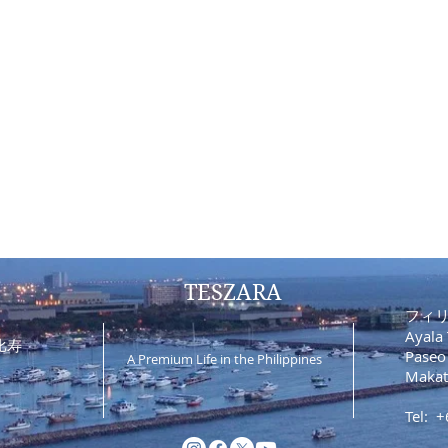
TESZARA
フィ
Ayala 
比寿
Paseo
A Premium Life in the Philippines
Makat
Tel: