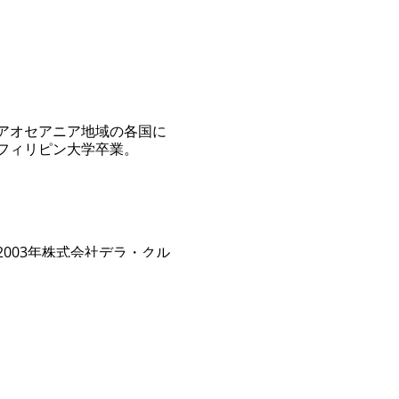
アオセアニア地域の各国に
フィリピン大学卒業。
003年株式会社デラ・クル
ドミニアム販売パートナー契約
して認証されるなどフィリピ