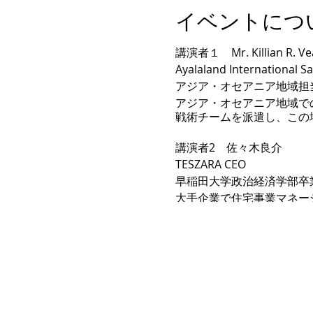
イベントにつ
講演者１ Mr. Killian R. Ve
Ayalaland International Sal
アジア・オセアニア地域担
アジア・オセアニア地域で
戦術チームを派遣し、この
講演者2 佐々木良介
TESZARA CEO
早稲田大学政治経済学部卒
大手企業で住宅事業マネー
ーズ（TESZARA)設立
を締結したのを始め、フィ
ンとの強いつながりを構築
交通 JR新橋駅 烏森口徒歩1
東京メトロ銀座線 新橋駅 
料金 無料