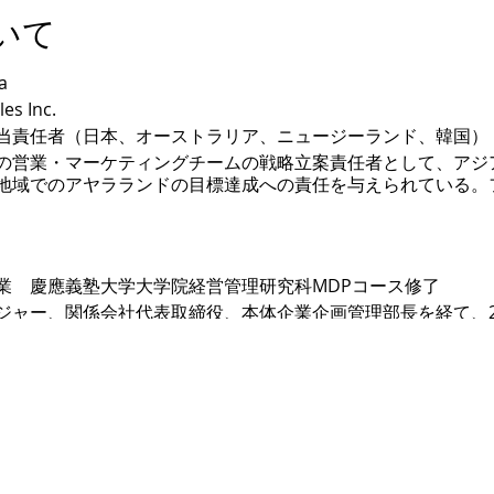
いて
a
es Inc.
当責任者（日本、オーストラリア、ニュージーランド、韓国）
の営業・マーケティングチームの戦略立案責任者として、アジ
地域でのアヤラランドの目標達成への責任を与えられている。
業 慶應義塾大学大学院経営管理研究科MDPコース修了
ジャー、関係会社代表取締役、本体企業企画管理部長を経て、2
 フィリピンでは、アヤラランドと、日本の会社として初めてコン
リピン政府PRA(退職庁)のビザ発給の日本で唯一の代理企業と
している。
分
8番出口徒歩1分