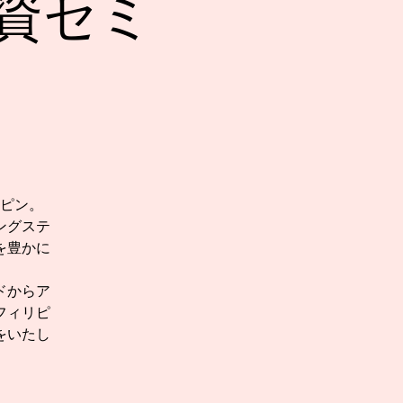
資セミ
ピン。
ングステ
を豊かに
ドからア
フィリピ
をいたし