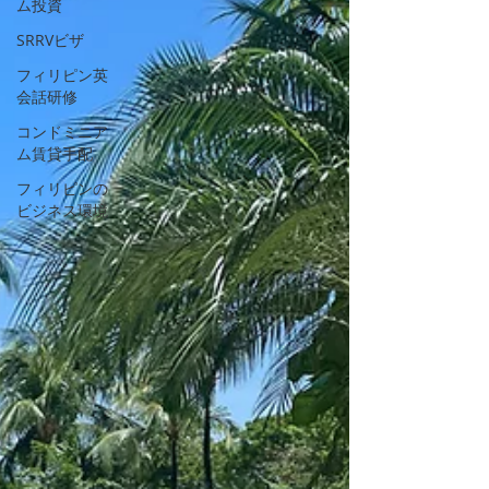
ム投資
SRRVビザ
フィリピン英
会話研修
コンドミニア
ム賃貸手配
フィリピンの
ビジネス環境