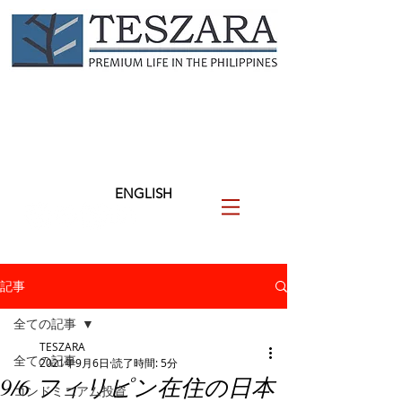
TESZARA
（テザラ）
フィリピンに関わる人と企業
を支援します
ENGLISH
記事
全ての記事
TESZARA
全ての記事
2021年9月6日
読了時間: 5分
9/6 フィリピン在住の日本
コンドミニアム投資