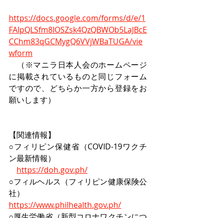
https://docs.google.com/forms/d/e/1
FAIpQLSfm8IOSZsk4QzQBWOb5LaJBcE
CChm83qGCMygQ6VVjWBaTUGA/vie
wform
　（※マニラ日本人会のホームページ
に掲載されているものと同じフォーム
ですので、どちらか一方から登録をお
願いします）　
【関連情報】
○フィリピン保健省（COVID-19ワクチ
ン最新情報）
https://doh.gov.ph/
○フィルヘルス（フィリピン健康保険公
社）
https://www.philhealth.gov.ph/
○厚生労働省（新型コロナワクチンにつ