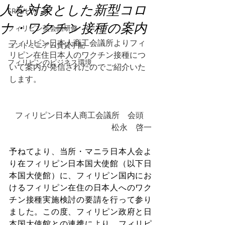
人を対象とした新型コロ
SRRVビザ
ナ・ワクチン接種の案内
フィリピン英会話研修
フィリピン日本人商工会議所よりフィ
コンドミニアム賃貸手配
リピン在住日本人のワクチン接種につ
フィリピンのビジネス環境
いて案内が発信されたのでご紹介いた
します。
フィリピン日本人商工会議所　会頭　
松永　啓一
予ねてより、当所・マニラ日本人会よ
り在フィリピン日本国大使館（以下日
本国大使館）に、フィリピン国内にお
けるフィリピン在住の日本人へのワク
チン接種実施検討の要請を行って参り
ました。この度、フィリピン政府と日
本国大使館との連携により、フィリピ