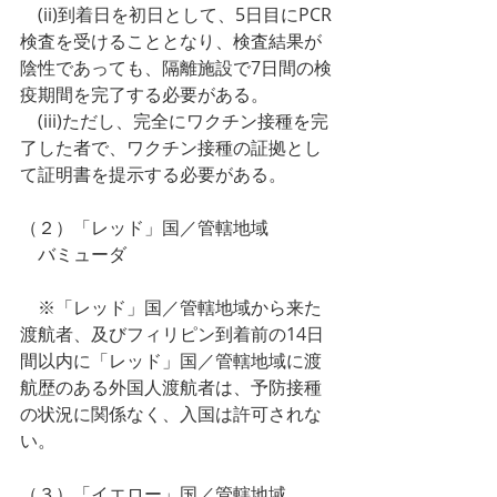
　(ii)到着日を初日として、5日目にPCR
検査を受けることとなり、検査結果が
陰性であっても、隔離施設で7日間の検
疫期間を完了する必要がある。
　(iii)ただし、完全にワクチン接種を完
了した者で、ワクチン接種の証拠とし
て証明書を提示する必要がある。
（２）「レッド」国／管轄地域
　バミューダ
　※「レッド」国／管轄地域から来た
渡航者、及びフィリピン到着前の14日
間以内に「レッド」国／管轄地域に渡
航歴のある外国人渡航者は、予防接種
の状況に関係なく、入国は許可されな
い。
（３）「イエロー」国／管轄地域