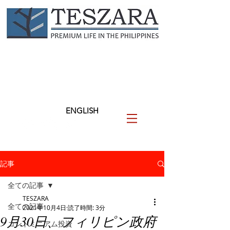
TESZARA
（テザラ）
フィリピンに関わる人と企業
を支援します
ENGLISH
記事
全ての記事
TESZARA
全ての記事
2021年10月4日
読了時間: 3分
9月30日、フィリピン政府
コンドミニアム投資