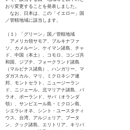
おり変更することを発表しました。
　なお、日本は、この「イエロー」国
／管轄地域に該当します。
（１）「グリーン」国／管轄地域
　アメリカ領サモア、ブルキナファ
ソ、カメルーン、ケイマン諸島、チャ
ド、中国（本土）、コモロ、コンゴ共
和国、ジブチ、フォークランド諸島
（マルビナス諸島）、ハンガリー、マ
ダガスカル、マリ、ミクロネシア連
邦、モントセラト、ニュージーラン
ド、ニジェール、北マリアナ諸島、パ
ラオ、ポーランド、サバ（オランダ
領）、サンピエール島・ミクロン島、
シエラレオネ、シント・ユースタティ
ウス、台湾、アルジェリア、ブータ
ン、クック諸島、エリトリア、キリバ