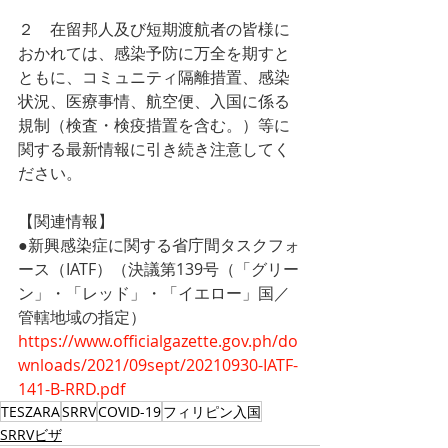
２　在留邦人及び短期渡航者の皆様に
おかれては、感染予防に万全を期すと
ともに、コミュニティ隔離措置、感染
状況、医療事情、航空便、入国に係る
規制（検査・検疫措置を含む。）等に
関する最新情報に引き続き注意してく
ださい。
【関連情報】
●新興感染症に関する省庁間タスクフォ
ース（IATF）（決議第139号（「グリー
ン」・「レッド」・「イエロー」国／
管轄地域の指定）
https://www.officialgazette.gov.ph/do
wnloads/2021/09sept/20210930-IATF-
141-B-RRD.pdf
TESZARA
SRRV
COVID-19
フィリピン入国
SRRVビザ