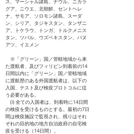
ス、マーシャル諸島、ナウル、ニカラ
グア、ニウエ、北朝鮮、セントヘレ
ナ、サモア、ソロモン諸島、スーダ
ン、シリア、タジキスタン、タンザニ
ア、トケラウ、トンガ、トルクメニス
タン、ツバル、ウズベキスタン、バヌ
アツ、イエメン
　※「グリーン」国／管轄地域から来
た渡航者、及びフィリピン到着前の14
日間以内に「グリーン」国／管轄地域
に渡航歴のある外国渡航者は、以下の
入国、テスト及び検疫プロトコルに従
う必要がある。
　(i) 全ての入国者は、到着時に14日間
の検疫を受けるものとする。最初の7日
間は検疫施設で監視され、残りはそれ
ぞれの目的地の地方自治政府の自宅検
疫を受ける（14日間）。