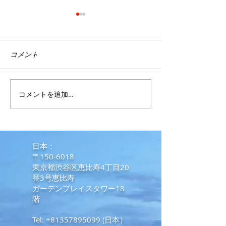
コメント
SRRV取得最新情報
コメントを追加…
外国人のフィリ
入国に係る要件等
日からの追加緩
​日本：
〒150-6018
東京都渋谷区恵比寿4丁目20
番3号恵比寿
ガーデンプレイスタワー18
階
Tel:
+81357895099
(日本）