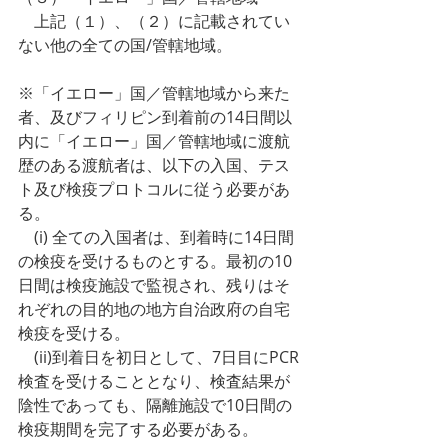
　上記（１）、（２）に記載されてい
ない他の全ての国/管轄地域。
※「イエロー」国／管轄地域から来た
者、及びフィリピン到着前の14日間以
内に「イエロー」国／管轄地域に渡航
歴のある渡航者は、以下の入国、テス
ト及び検疫プロトコルに従う必要があ
る。
　(i) 全ての入国者は、到着時に14日間
の検疫を受けるものとする。最初の10
日間は検疫施設で監視され、残りはそ
れぞれの目的地の地方自治政府の自宅
検疫を受ける。
　(ii)到着日を初日として、7日目にPCR
検査を受けることとなり、検査結果が
陰性であっても、隔離施設で10日間の
検疫期間を完了する必要がある。