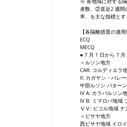
※ 各地域に対する
者数、②直近2 週
率、を主な指標とす
【各隔離措置の適用
ECQ
MECQ
● 7 月 1 日から 7 月
＜ルソン地方
CAR: コルディエラ
II: カガヤン・バレ
中部ルソン バター
IV A: カラバルソ
IV B: ミマロパ地
ⅤⅤ: ビコル地域 ナ
＜ビサヤ地方
西ビサヤ地域 イロ