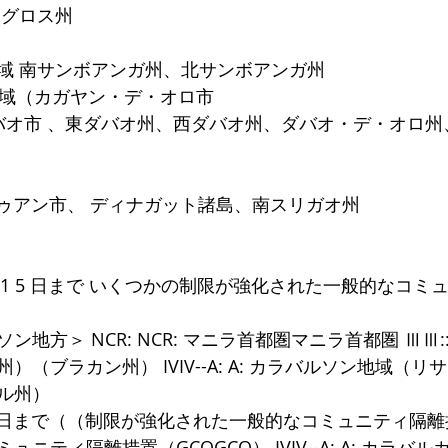
ネグロス州
域 南サンボアンガ州、北サンボアンガ州
地域（カガヤン・デ・オロ市
ダバオ市 、東ダバオ州、西ダバオ州、ダバオ・デ・オロ
 ブトゥアン市、 ディナガット諸島、南スリガオ州
 7 月 1 5 日まで いくつかの制限が強化された一般的なコ
地方＞ NCR: NCR: マニラ首都圏マニラ首都圏 ⅢⅢ:
（ブラカン州） IVIV--A: A: カラバルソン地域（
ル州）
月15日まで（（制限が強化された一般的なコミュニティ隔
ニティ隔離措置（GCQGCQ） IVIV--A: A: カラバ