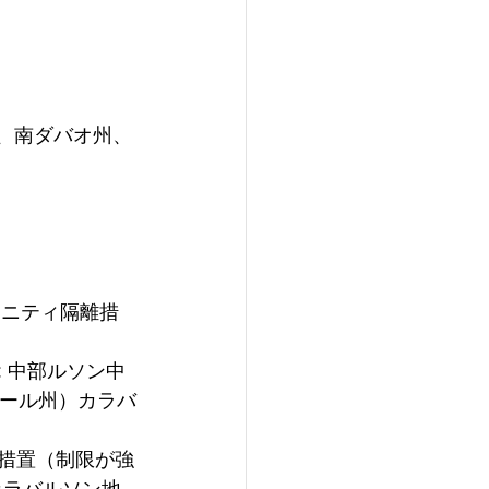
州、南ダバオ州、
ミュニティ隔離措
: 中部ルソン中
リサール州）カラバ
離措置（制限が強
ルカラバルソン地