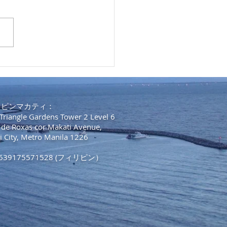
人のフィリピンへの入国
る要件等：4月1日からの
緩和
リピンマカティ：
Triangle Gardens Tower 2 Level 6
 de Roxas cor Makati Avenue,
i City, Metro Manila 1226
 +639175571528 (フィリピン）