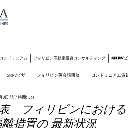
TESZARA
（テザラ）
フィリピンに関わる人と企業
を支援します
コンドミニアム
フィリピン不動産投資コンサルティング
SRRV
SRRVビザ
フィリピン英会話研修
コンドミニアム賃
7月8日
読了時間: 3分
発表 フィリピンにおけ
隔離措置の 最新状況