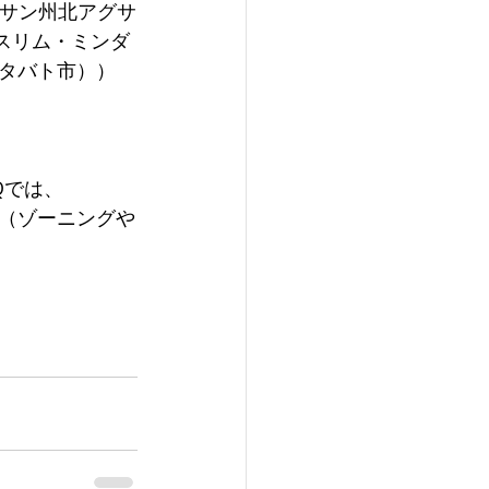
グサン州北アグサ
ムスリム・ミンダ
タバト市））
Qでは、
規制（ゾーニングや