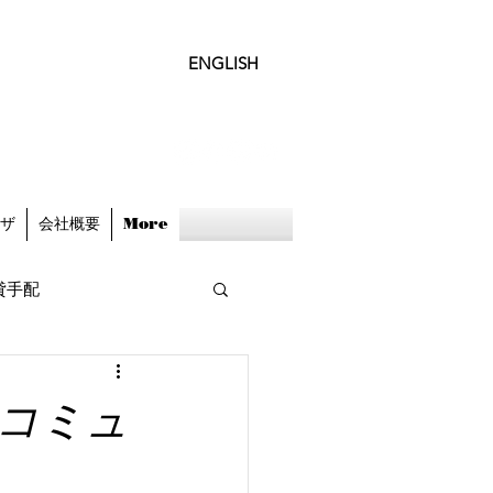
ENGLISH
ビザ
会社概要
More
貸手配
るコミュ