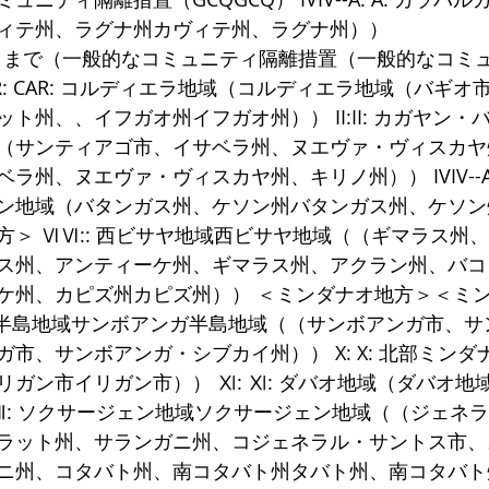
ィテ州、ラグナ州カヴィテ州、ラグナ州））
15日まで（一般的なコミュニティ隔離措置（一般的なコミ
CAR: CAR: コルディエラ地域（コルディエラ地域（バギ
ト州、、イフガオ州イフガオ州）） II:II: カガヤン・
（サンティアゴ市、イサベラ州、ヌエヴァ・ヴィスカヤ
州、ヌエヴァ・ヴィスカヤ州、キリノ州）） IVIV--A:
ン地域（バタンガス州、ケソン州バタンガス州、ケソン
方＞ ⅥⅥ:: 西ビサヤ地域西ビサヤ地域（（ギマラス州
ス州、アンティーケ州、ギマラス州、アクラン州、バコ
ケ州、カピズ州カピズ州）） ＜ミンダナオ地方＞＜ミン
ンガ半島地域サンボアンガ半島地域（（サンボアンガ市、
市、サンボアンガ・シブカイ州）） X: X: 北部ミン
ガン市イリガン市）） Ⅺ: Ⅺ: ダバオ地域（ダバオ地
:Ⅻ: ソクサージェン地域ソクサージェン地域（（ジェネ
ラット州、サランガニ州、コジェネラル・サントス市、
ニ州、コタバト州、南コタバト州タバト州、南コタバト