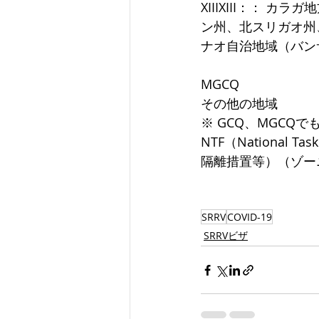
XIIIXIII：：
ン州、北スリガオ州、
ナオ自治地域（バン
MGCQ
その他の地域
※ GCQ、MGCQ
NTF（Nationa
隔離措置等）（ゾー
SRRV
COVID-19
SRRVビザ