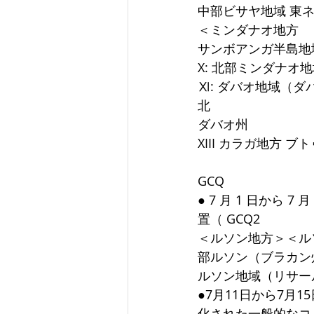
中部ビサヤ地域 東
＜ミンダナオ地方
サンボアンガ半島地
X: 北部ミンダナオ
Ⅺ: ダバオ地域（
北
ダバオ州
XIII カラガ地方
GCQ
● 7 月 1 日から
置（ GCQ2
＜ルソン地方＞＜ルソン
部ルソン（ブラカン州）
ルソン地域（リサー
●7月11日から7
化された一般的なコミュ