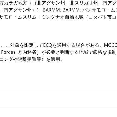
 カラガ地方カラガ地方（（北アグサン州、北スリガオ州、南ア
南アグサン州）） BARMM: BARMM: バンサモロ・
サモロ・ムスリム・ミンダナオ自治地域（コタバト市コ
でも、、対象を限定してECQを適用する場合がある。MGC
l Task Force）と内務省）が必要と判断する地域で厳格な
ニングや隔離措置等）を適用。