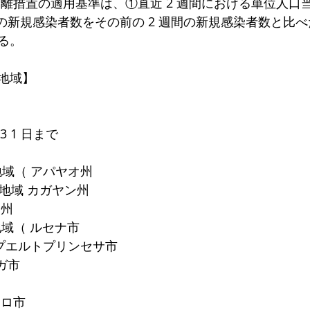
隔離措置の適用基準は、①直近 2 週間における単位人口
間の新規感染者数をその前の 2 週間の新規感染者数と比
る。
地域】
 3 1 日まで
地域（ アパヤオ州
ー地域 カガヤン州
ン州
ン地域（ ルセナ市
域 プエルトプリンセサ市
ガ市
イロ市