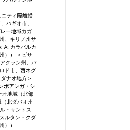
ュニティ隔離措
オ市、バギオ市、
バレー地域カガ
州、キリノ州サ
 A: カラバルカ
州）） ＜ビサ
、アクラン州、バ
ロド市、西ネグ
ダナオ地方＞ 
サンボアンガ・シ
ダナオ地域（北部
域（北ダバオ州
ラル・サントス
スルタン・クダ
州）） 