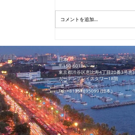
コメントを追加…
あなたのフィリピン物語を
PRAフォトコンテストでシェ
アしよう！
​日本：
〒150-6018
東京都渋谷区恵比寿4丁目20番3号恵
ガーデンプレイスタワー18階
Tel: +81357895099 (日本）