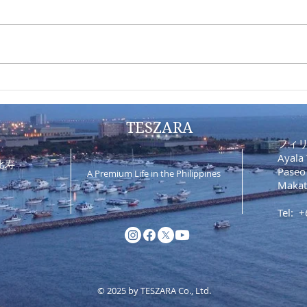
SRRV取得最新情報
外国
に係
追加
TESZARA
フィ
Ayala 
比寿
Paseo
A Premium Life in the Philippines
Makat
Tel:
© 2025 by TESZARA Co., Ltd.