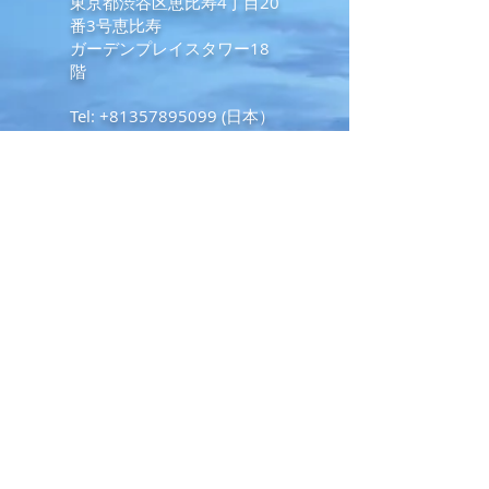
東京都渋谷区恵比寿4丁目20
番3号恵比寿
ガーデンプレイスタワー18
階
Tel:
+81357895099
(日本）