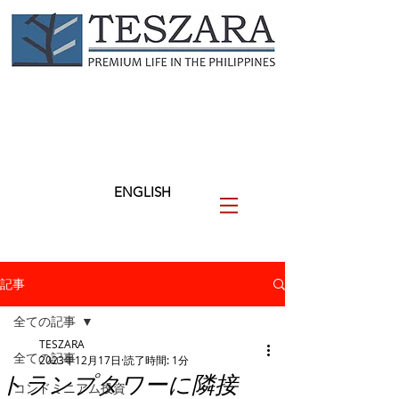
TESZARA
（テザラ）
フィリピンに関わる人と企業
を支援します
ENGLISH
記事
全ての記事
TESZARA
全ての記事
2023年12月17日
読了時間: 1分
トランプタワーに隣接
コンドミニアム投資