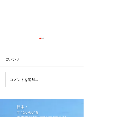
コメント
コメントを追加…
フィリピンコンドミニア
マルコス政権が
ム水漏れトラブル事例
ンラインカジノ
し、従業員のビザ
日に無効化しま
​日本：
〒150-6018