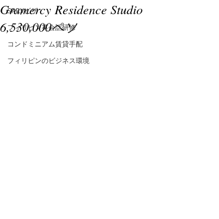
Gramercy Residence Studio
SRRVビザ
6,530,000ペソ
フィリピン英会話研修
コンドミニアム賃貸手配
フィリピンのビジネス環境