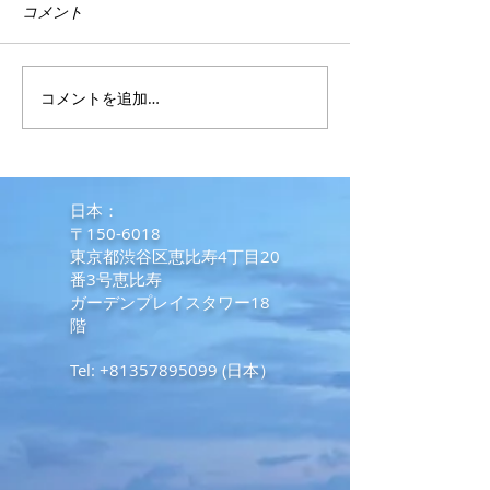
コメント
コメントを追加…
フィリピンコンドミニア
マルコス政権が
ム水漏れトラブル事例
ンラインカジノ
し、従業員のビザ
日に無効化しま
​日本：
〒150-6018
東京都渋谷区恵比寿4丁目20
番3号恵比寿
ガーデンプレイスタワー18
階
Tel:
+81357895099
(日本）