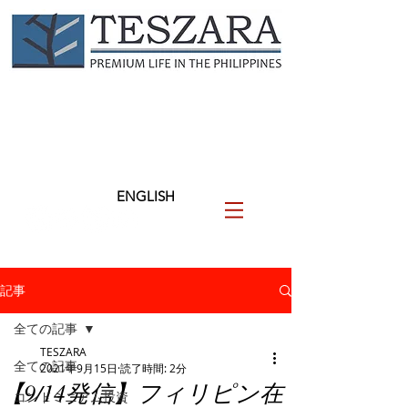
TESZARA
（テザラ）
フィリピンに関わる人と企業
を支援します
ENGLISH
記事
全ての記事
TESZARA
全ての記事
2021年9月15日
読了時間: 2分
【9/14発信】フィリピン在
コンドミニアム投資