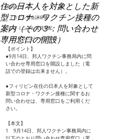
住の日本人を対象とした新
SRRVビザ
型コロナ・ワクチン接種の
フィリピン英会話研修
案内（その３：問い合わせ
コンドミニアム賃貸手配
専用窓口の開設）
フィリピンのビジネス環境
【ポイント】
●9月14日、邦人ワクチン事務局内に問
い合わせ専用窓口を開設しました（電
話での登録は出来ません）。
●フィリピン在住の日本人を対象として
新型コロナ・ワクチン接種に関するお
問い合わせは、専用窓口をご利用くだ
さい。
【本文】
1　9月14日、邦人ワクチン事務局内に
以下のとおり問い合わせ専用窓口（電