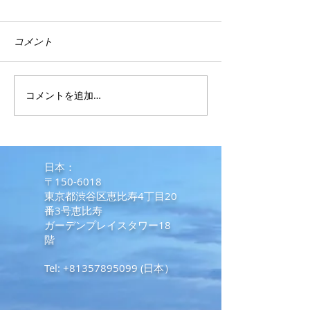
コメント
SRRV取得最新情報
コメントを追加…
外国人のフィリ
入国に係る要件等
日からの追加緩
​日本：
〒150-6018
東京都渋谷区恵比寿4丁目20
番3号恵比寿
ガーデンプレイスタワー18
階
Tel:
+81357895099
(日本）